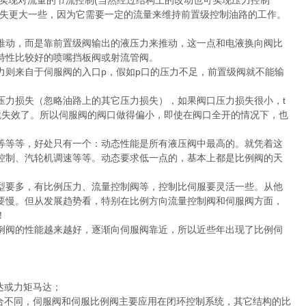
实现对流量的节流控制(当然经过结构上的改动也可实现压力控制
损失更大一些，因为它需要一定的流量来维持前置级控制油路的工作。
动，而是靠前置级阀输出的液压力来推动，这一点和电液换向阀比
特性比较好的喷嘴挡板阀或射流管阀。
则来自于伺服阀的入口p，假如p口的压力不足，前置级阀就不能输
压力损失（忽略油路上的其它压力损失），如果阀口压力损失很小，t
就失效了。所以伺服阀的阀口做得偏小，即使在阀口全开的情况下，也
等等，好处只有一个：动态性能是所有液压阀中最高的。就凭着这
控制、汽轮机调速等等。动态要求低一点的，基本上都是比例阀的天
要多，有比例压力、流量控制阀等，控制比伺服要灵活一些。从他
要慢。但从发展趋势看，特别在比例方向流量控制阀和伺服阀方面，
！
阀的性能越来越好，逐渐向伺服阀靠近，所以近些年出现了比例伺
达或力矩马达；
合不同，伺服阀和伺服比例阀主要应用在闭环控制系统，其它结构的比