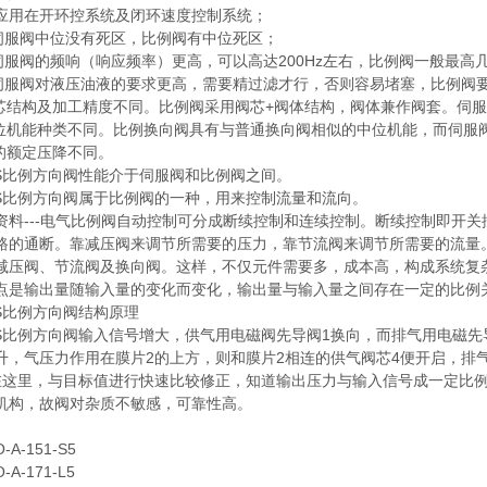
应用在开环控系统及闭环速度控制系统；
伺服阀中位没有死区，比例阀有中位死区；
伺服阀的频响（响应频率）更高，可以高达200Hz左右，比例阀一般最高几
伺服阀对液压油液的要求更高，需要精过滤才行，否则容易堵塞，比例阀
结构及加工精度不同。比例阀采用阀芯+阀体结构，阀体兼作阀套。伺服
机能种类不同。比例换向阀具有与普通换向阀相似的中位机能，而伺服阀中位
额定压降不同。
比例方向阀性能介于伺服阀和比例阀之间。
比例方向阀属于比例阀的一种，用来控制流量和流向。
---电气比例阀自动控制可分成断续控制和连续控制。断续控制即开关控制
路的通断。靠减压阀来调节所需要的压力，靠节流阀来调节所需要的流量
减压阀、节流阀及换向阀。这样，不仅元件需要多，成本高，构成系统复
点是输出量随输入量的变化而变化，输出量与输入量之间存在一定的比例
比例方向阀结构原理
比例方向阀输入信号增大，供气用电磁阀先导阀1换向，而排气用电磁先导
升，气压力作用在膜片2的上方，则和膜片2相连的供气阀芯4便开启，排
在这里，与目标值进行快速比较修正，知道输出压力与输入信号成一定比
机构，故阀对杂质不敏感，可靠性高。
-151-S5
-171-L5