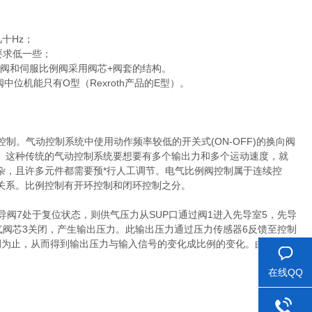
十Hz；
要求低一些；
阀和伺服比例阀采用阀芯+阀套的结构。
机能只有O型（Rexroth产品的E型）。
。气动控制系统中使用动作频率较低的开关式(ON-OFF)的换向阀
。这种传统的气动控制系统要想要有多个输出力和多个运动速度，就
杂，且许多元件都需要预*行人工调节。电气比例阀控制属于连续控
关系。比例控制有开环控制和闭环控制之分。
阀7处于复位状态，则供气压力从SUP口通过阀1进入先导室5，先导
气阀芯3关闭，产生输出压力。此输出压力通过压力传感器6反馈至控制
例为止，从而得到输出压力与输入信号的变化成比例的变化。由于没有
在线QQ