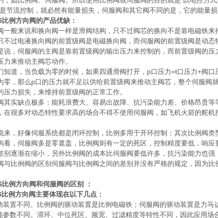
的，如比例阀、伺服阀。所以使用比例阀或伺服阀的目的就是:以电控方式
然是节流控制，就必然有能量损失，伺服阀和其它阀不同的是，它的能量
OS比例方向阀的产品优缺：
般来说和换向阀一样是滑阀结构，只不过阀芯的换向不是靠电磁铁来推
只不过电液换向阀的前置级阀是电磁换向阀，而伺服阀的前置级阀是动态
，伺服阀的主阀是靠前置级阀的输出压力来控制的，而前置级阀的压力
压力来推动主阀芯动作。
道，当负载为零的时候，如果四通滑阀打开，p口压力=t口压力+阀口
为零，那么p口的压力就不足以供给前置级阀来推动主阀芯，整个伺服阀
的压力损失，来维持前置级阀的正常工作。
实缺点极多：能耗浪费大、容易出故障、抗污染能力差、价格昂贵等等
，在很多对动态特性要求高的场合不得不使用伺服阀，如飞机火箭的舵机
，好像伺服系统都是闭环控制，比例多用于开环控制；其次比例阀类型
构看，伺服阀多是零遮盖，比例阀则有一定的死区，控制精度要低，响应
差别逐渐在缩小，另外比例阀的成本比伺服阀要低许多，抗污染能力也强
比例阀的区别伺服阀与比例阀之间的差别并没有严格的规定，因为比例
OS比例方向阀和伺服阀的区别 ：
比例方向阀主要体现在以下几点：
装置不同。比例阀的驱动装置是比例电磁铁；伺服阀的驱动装置是力马
参数不同。滞环、中位死区、频宽、过滤精度等特性不同，因此应用场