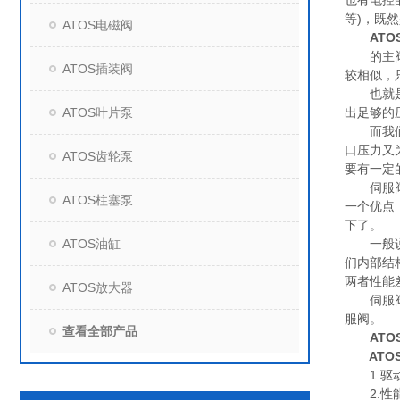
也有电控
等)，既
ATOS电磁阀
AT
的主阀一
ATOS插装阀
较相似，
也就是说
ATOS叶片泵
出足够的
而我们知
口压力又
ATOS齿轮泵
要有一定
伺服阀其
ATOS柱塞泵
一个优点
下了。
ATOS油缸
一般说来
们内部结
两者性能
ATOS放大器
伺服阀与
服阀。
查看全部产品
AT
ATOS
1.驱动
2.性能