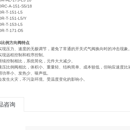
AE-173-L5 10
-A-151-S5/18
T-151-L5
T-151-L5/Y
T-153-L5
T-171-D5
OS比例方向阀特点
现压力、速度的无极调节，避免了常通的开关式气阀换向时的冲击现象
现远程控制和程序控制。
续控制相比，系统简化，元件大大减少。
压比例阀相比，体积小、重量轻、结构简单、成本较低，但响应速度比
功率小、发热少、噪声低。
发生火灾，不污染环境。受温度变化的影响小。
品咨询