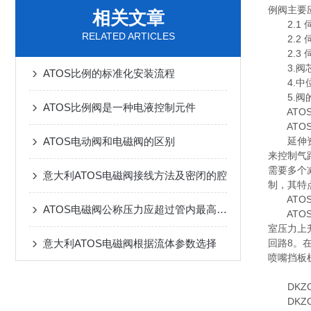
例阀主要
相关文章
2.1 
RELATED ARTICLES
2.2 
2.3 
3.阀芯
ATOS比例的标准化安装流程
4.中位
5.阀的
ATOS比例阀是一种电液控制元件
ATOS
ATOS
ATOS电动阀和电磁阀的区别
延伸资料
来控制气
需要多个
意大利ATOS电磁阀接线方法及密闭的腔
制，其特
ATOS
ATOS电磁阀公称压力应超过管内最高工作压力原因
ATOS
室压力上
意大利ATOS电磁阀根据流体参数选择
回路8。
喷嘴挡板
DKZO-A
DKZO-A