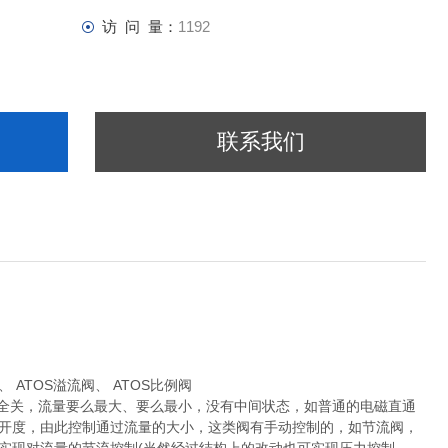
访 问 量：
1192
联系我们
 ATOS溢流阀、 ATOS比例阀
么全关，流量要么最大、要么最小，没有中间状态，如普通的电磁直通
个开度，由此控制通过流量的大小，这类阀有手动控制的，如节流阀，