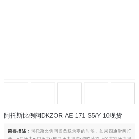
阿托斯比例阀DKZOR-AE-171-S5/Y 10现货
简要描述：
阿托斯比例阀当负载为零的时候，如果四通滑阀打
开，p口压力=t口压力+阀口压力损失(忽略油路上的其它压力损