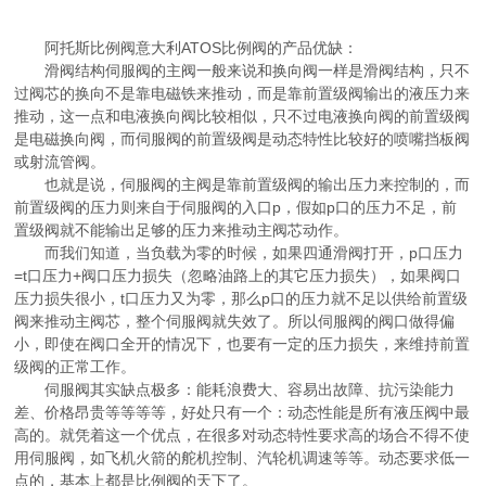
阿托斯比例阀意大利ATOS比例阀的产品优缺：
滑阀结构伺服阀的主阀一般来说和换向阀一样是滑阀结构，只不
过阀芯的换向不是靠电磁铁来推动，而是靠前置级阀输出的液压力来
推动，这一点和电液换向阀比较相似，只不过电液换向阀的前置级阀
是电磁换向阀，而伺服阀的前置级阀是动态特性比较好的喷嘴挡板阀
或射流管阀。
也就是说，伺服阀的主阀是靠前置级阀的输出压力来控制的，而
前置级阀的压力则来自于伺服阀的入口p，假如p口的压力不足，前
置级阀就不能输出足够的压力来推动主阀芯动作。
而我们知道，当负载为零的时候，如果四通滑阀打开，p口压力
=t口压力+阀口压力损失（忽略油路上的其它压力损失），如果阀口
压力损失很小，t口压力又为零，那么p口的压力就不足以供给前置级
阀来推动主阀芯，整个伺服阀就失效了。所以伺服阀的阀口做得偏
小，即使在阀口全开的情况下，也要有一定的压力损失，来维持前置
级阀的正常工作。
伺服阀其实缺点极多：能耗浪费大、容易出故障、抗污染能力
差、价格昂贵等等等等，好处只有一个：动态性能是所有液压阀中最
高的。就凭着这一个优点，在很多对动态特性要求高的场合不得不使
用伺服阀，如飞机火箭的舵机控制、汽轮机调速等等。动态要求低一
点的，基本上都是比例阀的天下了。