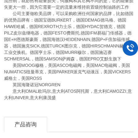
流控制，就必然有能量损失，伺服阀和其它阀不同的是，它的能量损
失更大一些，因为它需要一定的流量来维持前置级控制油路的工作
公司主要做欧美品牌，可以采购欧洲任何国家的品牌，比如德国
的优势品牌有：德国宝德BURKERT，德国DEMAG德马格、德国
HAWE哈威，德国REXROTH力士乐，德国HYDAC贺德克，德国
PILZ皮尔兹继电器，德国FESTO费斯托,德国IFM易福门传感器，德
国E+H恩德斯豪斯，德国海德汉HEIDENHAIN,德国P+F倍加福传感
器，德国施克SICK,德国TURCK图尔克，德国HIRSCHMANN赫斯曼
工业交换机。德国亨士乐，德国MURR穆尔，德国施迈赛
SCHMERSAL，德国SAMSON萨姆森，德国EPRO艾默生旗下
美国MOOG穆格，美国ASCO电磁阀，美国MAC电磁阀，美国
NUMATICS纽曼蒂克，美国PARKER派克气动液压，美国VICKERS
威格士，美国ROSS
英国海隆诺冠NORGREN
意大利OMAL欧玛尔,意大利ATOS阿托斯，意大利CAMOZZI,意
大利UNIVER,意大利康茂盛
产品咨询