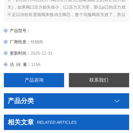
失)，如果阀口压力损失很小，t口压力又为零，那么p口的压力就
不足以供给前置级阀来推动主阀芯，整个伺服阀就失效了。所以
伺服阀的阀口做得偏小，即使在阀口全开的情况下，也要有一定
的压力损失，来维持前置级阀的正常工作。
产品型号：
厂商性质：
经销商
更新时间：
2025-12-31
访 问 量：
1156
产品咨询
联系我们
产品分类
相关文章
RELATED ARTICLES