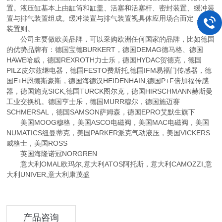
置。液压缸基本上由缸筒和缸盖、活塞和活塞杆、密封装置、缓冲装
置与排气装置组成。缓冲装置与排气装置视具体应用场合而定，其他
装置则。
公司主要做欧美品牌，可以采购欧洲任何国家的品牌，比如德国
的优势品牌有：德国宝德BURKERT，德国DEMAG德马格、德国
HAWE哈威，德国REXROTH力士乐，德国HYDAC贺德克，德国
PILZ皮尔兹继电器，德国FESTO费斯托,德国IFM易福门传感器，德
国E+H恩德斯豪斯，德国海德汉HEIDENHAIN,德国P+F倍加福传感
器，德国施克SICK,德国TURCK图尔克，德国HIRSCHMANN赫斯曼
工业交换机。德国亨士乐，德国MURR穆尔，德国施迈赛
SCHMERSAL，德国SAMSON萨姆森，德国EPRO艾默生旗下
美国MOOG穆格，美国ASCO电磁阀，美国MAC电磁阀，美国
NUMATICS纽曼蒂克，美国PARKER派克气动液压，美国VICKERS
威格士，美国ROSS
英国海隆诺冠NORGREN
意大利OMAL欧玛尔,意大利ATOS阿托斯，意大利CAMOZZI,意
大利UNIVER,意大利康茂盛
产品咨询