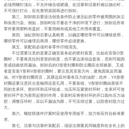
必须用螺钉顶出，不允许锤击或硬撬。在活塞和活塞杆难以抽出时，
不可强行打出，应先查明原因再进行拆卸。
第三、卸卸前后要设法创造条件防止液压缸的零件被周围的灰尘
和杂质污染。例如，拆卸时应尽量在干净的环境下进行；拆卸后所有
零件要用塑料布盖好，不要用棉布或其他工作用布覆盖。
第四、油缸拆卸后要认真检查，以确定哪些零件可以继续使用，
哪些零件可以修理后再用，哪些零件必须更换。
第五、装配前必须对各零件仔细清洗。
不过需要注意的是要正确安装各处的密封装置。比如在安装O形
圈时，不要将其拉到变形的程度，也不要边滚动边套装，否则可能因
形成扭曲状而漏油。拆卸后的O形密封圈和防尘圈应全部换新。又或
者是安装Y形和V形密封圈时，要注意其安装方向，避免因装反而漏
油。对Y形密封圈而言，其唇边应对着有压力的油腔；此外，YX形密
封圈还要注意区分是轴用还是孔用，不要装错。V形密封圈由形状不
同的支承环、密封环和压环组成，当压环压紧密封环时，支承环可使
密封环产生为形而起密封作用，安装时应将密封环的开口面向压力油
腔；调整压环时，应以不漏油为限，不可压得过紧，以防密封阻力过
大。
第六、螺纹联接件拧紧时应使用专用扳手，扭力矩应符合标准要
求。
第七、活塞与活塞杆装配后，须设法测量其同轴度和在全长上的