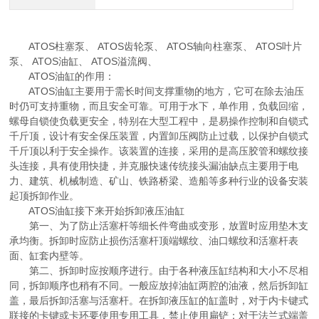
ATOS柱塞泵、 ATOS齿轮泵、 ATOS轴向柱塞泵、 ATOS叶片
泵、 ATOS油缸、 ATOS溢流阀、
ATOS油缸的作用：
ATOS油缸主要用于需长时间支撑重物的地方，它可在除去油压
时仍可支持重物，而且安全可靠。可用于水下，单作用，负载回缩，
螺母自锁使负载更安全，特别在大型工程中，是易操作控制和自锁式
千斤顶，设计有安全保压装置，内置卸压阀防止过载，以保护自锁式
千斤顶以利于安全操作。该装置的连接，采用的是高压胶管和螺纹接
头连接，具有使用快捷，并克服快速传统接头漏油缺点主要用于电
力、建筑、机械制造、矿山、铁路桥梁、造船等多种行业的设备安装
起顶拆卸作业。
ATOS油缸接下来开始拆卸液压油缸
第一、为了防止活塞杆等细长件弯曲或变形，放置时应用垫木支
承均衡。拆卸时应防止损伤活塞杆顶端螺纹、油口螺纹和活塞杆表
面、缸套内壁等。
第二、拆卸时应按顺序进行。由于各种液压缸结构和大小不尽相
同，拆卸顺序也稍有不同。一般应放掉油缸两腔的油液，然后拆卸缸
盖，最后拆卸活塞与活塞杆。在拆卸液压缸的缸盖时，对于内卡键式
联接的卡键或卡环要使用专用工具，禁止使用扁铲；对于法兰式端盖