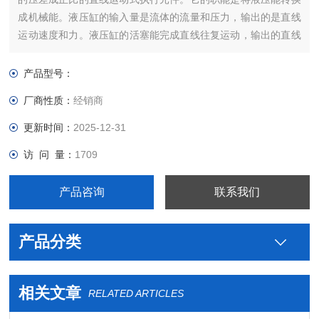
成机械能。液压缸的输入量是流体的流量和压力，输出的是直线
运动速度和力。液压缸的活塞能完成直线往复运动，输出的直线
位移是有限的。液压缸是将液压能转换为往复直线运动的机械能
的能量转换装置。
产品型号：
厂商性质：
经销商
更新时间：
2025-12-31
访 问 量：
1709
产品咨询
联系我们
产品分类
相关文章
RELATED ARTICLES