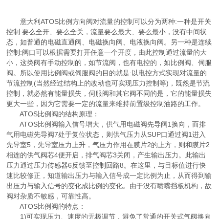
意大利ATOS比例方向阀对流量的控制可以分为两种:一种是开关
控制:要么全开、要么全关，流量要么最大、要么最小，没有中间状
态，如普通的电磁直通阀、电磁换向阀、电液换向阀。另一种是连续
控制:阀口可以根据需要打开任意一个开度，由此控制通过流量的大
小，这类阀有手动控制的，如节流阀，也有电控的，如比例阀、伺服
阀。所以使用比例阀或伺服阀的目的就是:以电控方式实现对流量的
节流控制(当然经过结构上的改动也可实现压力控制等)，既然是节流
控制，就必然有能量损失，伺服阀和其它阀不同的是，它的能量损失
更大一些，因为它需要一定的流量来维持前置级控制油路的工作。
ATOS比例阀的结构原理：
ATOS比例阀输入信号增大，供气用电磁阀先导阀1换向，而排
气用电磁先导阀7处于复位状态，则供气压力从SUP口通过阀1进入
先导室5，先导室压力上升，气压力作用在膜片2的上方，则和膜片2
相连的供气阀芯4便开启，排气阀芯3关闭，产生输出压力。此输出
压力通过压力传感器6反馈至控制回路8。在这里，与目标值进行快
速比较修正，知道输出压力与输入信号成一定比例为止，从而得到输
出压力与输入信号的变化成比例的变化。由于没有喷嘴挡板机构，故
阀对杂质不敏感，可靠性高。
ATOS比例阀的特点：
1)可实现压力、速度的无极调节，避免了常通的开关式气阀换向