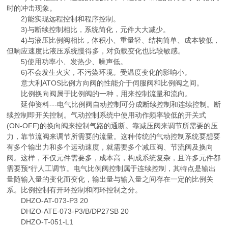
时的冲击现象。
2)能实现远程控制和程序控制。
3)与断续控制相比，系统简化，元件大大减少。
4)与液压比例阀相比，体积小、重量轻、结构简单、成本较低，
但响应速度比液压系统慢得多，对负载变化也比较敏感。
5)使用功率小、发热少、噪声低。
6)不会发生火灾，不污染环境。受温度变化的影响小。
意大利ATOS比例方向阀的性能介于伺服阀和比例阀之间。
比例换向阀属于比例阀的一种，用来控制流量和流向。
延伸资料---电气比例阀自动控制可分成断续控制和连续控制。断
续控制即开关控制。气动控制系统中使用动作频率较低的开关式
(ON-OFF)的换向阀来控制气路的通断。靠减压阀来调节所需要的压
力，靠节流阀来调节所需要的流量。这种传统的气动控制系统要想要
有多个输出力和多个运动速度，就需要多个减压阀、节流阀及换向
阀。这样，不仅元件需要多，成本高，构成系统复杂，且许多元件都
需要预*行人工调节。电气比例阀控制属于连续控制，其特点是输出
量随输入量的变化而变化，输出量与输入量之间存在一定的比例关
系。比例控制有开环控制和闭环控制之分。
DHZO-AT-073-P3 20
DHZO-ATE-073-P3/B/DP27SB 20
DHZO-T-051-L1