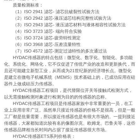
质量检测标准：
（1）ISO 2941 滤芯- 滤芯抗破裂性试验方法
（2）ISO 2942 滤芯-液压滤芯结构完整性试验方法
（3）ISO 2943 滤芯- 液压滤芯材料与液体相容性试验方法
（4）ISO 3723 滤芯- 端向符合实验
（5）ISO 3724 滤芯-疲劳特性测定
（6）ISO 3968 滤芯-压差流量特性
（7）ISO 4572 滤芯-测定过滤特性的多次通过法
HYDAC传感器的特点包括：微型化、数字化、智能化、多功能
化、系统化、网络化，它不仅促进了传统产业的改造和更新换代，而
且还可能建立新型工业，从而成为21世纪新的经济增长点。微型化
是建立在微电子机械系统（MEMS）技术基础上的，已成功应用在硅
器件上做成硅压力传感器。
HYDAC传感器工程项目，是代替限位开关等接触式检测方式，
以无需接触检测对象进行检测为目的的传感器的总称。
HYDAC传感器工程项目是传感器家族中非常重要的一员，在工
业上应用非常广泛。虽然单只接近传感器的价格不是很高，但是一般
工厂都是批量需要，所以接近传感器也是有很大市场的。一提到接近
传感器，大家都知道比较有名的像图尔克、欧姆龙、巴鲁夫等，这些
传感器品牌相当长时间内占据了接近传感器很大市场。
HYDAC传感器ETS系列价格表：