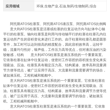
应用领域
环保,生物产业,石油,制药/生物制药,综合
阿托斯ATOS柱塞泵、阿托斯ATOS液压泵、阿托斯ATOS比例阀
意大利ATOS柱塞泵是活塞或柱塞的往复运动方向与缸体中心轴
平行的柱塞泵。轴向柱塞泵是利用与传动轴平行的柱塞在柱塞孔内往
复运动所产生的容积变化来进行工作的。由于柱塞和柱塞孔都是圆形
零件，加工时可以达到很高的精度配合，因此容积效率高，运转平
稳，流量均匀性好，噪声低，工作压力高等优点，但对液压油的污染
较敏感，结构 意大利ATOS柱塞泵是液压系统的一个重要装置。
它依靠柱塞在缸体中往复运动，使密封工作容腔的容积发生变化来实
现吸油、压油。柱塞泵具有额定压力高、结构紧凑、效率高和流量调
节方便等优点，被广泛应用于高压、大流量和流量需要调节的场合，
诸如液压机、工程机械和船舶中。
意大利ATOS柱塞泵是液压系统的一个重要装置。它依靠柱塞在
缸体中往复运动，使密封工作容腔的容积发生变化来实现吸油、压
油。柱塞泵具有额定压力高、结构紧凑、效率高和流量调节方便等优
点，被广泛应用于高压、大流量和流量需要调节的场合，诸如液压
机、工程机械和船舶中。
意大利ATOS柱塞泵柱塞泵是液压系统的一个重要装置。它依靠