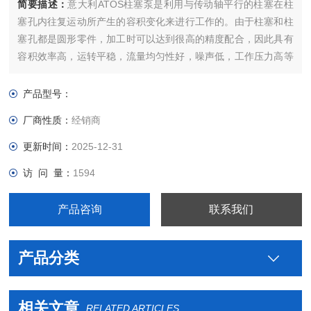
简要描述：
意大利ATOS柱塞泵是利用与传动轴平行的柱塞在柱
塞孔内往复运动所产生的容积变化来进行工作的。由于柱塞和柱
塞孔都是圆形零件，加工时可以达到很高的精度配合，因此具有
容积效率高，运转平稳，流量均匀性好，噪声低，工作压力高等
优点，但对液压油的污染较敏感，结构较复杂，造价较高。
产品型号：
厂商性质：
经销商
更新时间：
2025-12-31
访 问 量：
1594
产品咨询
联系我们
产品分类
相关文章
RELATED ARTICLES