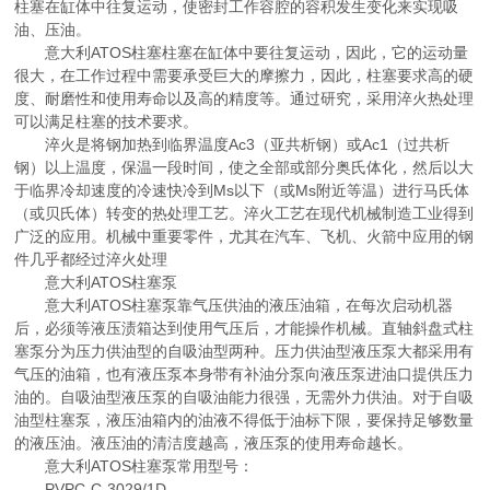
柱塞在缸体中往复运动，使密封工作容腔的容积发生变化来实现吸
油、压油。
意大利ATOS柱塞柱塞在缸体中要往复运动，因此，它的运动量
很大，在工作过程中需要承受巨大的摩擦力，因此，柱塞要求高的硬
度、耐磨性和使用寿命以及高的精度等。通过研究，采用淬火热处理
可以满足柱塞的技术要求。
淬火是将钢加热到临界温度Ac3（亚共析钢）或Ac1（过共析
钢）以上温度，保温一段时间，使之全部或部分奥氏体化，然后以大
于临界冷却速度的冷速快冷到Ms以下（或Ms附近等温）进行马氏体
（或贝氏体）转变的热处理工艺。淬火工艺在现代机械制造工业得到
广泛的应用。机械中重要零件，尤其在汽车、飞机、火箭中应用的钢
件几乎都经过淬火处理
意大利ATOS柱塞泵
意大利ATOS柱塞泵靠气压供油的液压油箱，在每次启动机器
后，必须等液压渍箱达到使用气压后，才能操作机械。直轴斜盘式柱
塞泵分为压力供油型的自吸油型两种。压力供油型液压泵大都采用有
气压的油箱，也有液压泵本身带有补油分泵向液压泵进油口提供压力
油的。自吸油型液压泵的自吸油能力很强，无需外力供油。对于自吸
油型柱塞泵，液压油箱内的油液不得低于油标下限，要保持足够数量
的液压油。液压油的清洁度越高，液压泵的使用寿命越长。
意大利ATOS柱塞泵常用型号：
PVPC-C-3029/1D