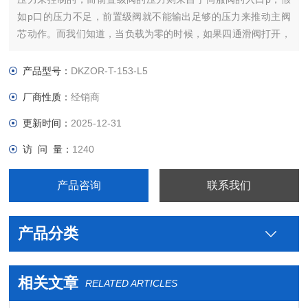
如p口的压力不足，前置级阀就不能输出足够的压力来推动主阀
芯动作。而我们知道，当负载为零的时候，如果四通滑阀打开，
p口压力=t口压力+阀口压力损失(忽略油路上的其它压力损失)，
如果阀口压力损失很小，t口压力又为零，那么p口的压力就不足
产品型号：
DKZOR-T-153-L5
以供给前置级阀来推动主阀芯，整个伺服阀就失效了。
厂商性质：
经销商
更新时间：
2025-12-31
访 问 量：
1240
产品咨询
联系我们
产品分类
相关文章
RELATED ARTICLES