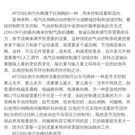
ATOS比例方向阀属于比例阀的一种，用来控制流量和流向。
延伸资料---电气比例阀自动控制可分成断续控制和连续控制。断
续控制即开关控制。气动控制系统中使用动作频率较低的开关式
(ON-OFF)的换向阀来控制气路的通断。靠减压阀来调节所需要的压
力，靠节流阀来调节所需要的流量。这种传统的气动控制系统要想要
有多个输出力和多个运动速度，就需要多个减压阀、节流阀及换向
阀。这样，不仅元件需要多，成本高，构成系统复杂，且许多元件都
需要预*行人工调节。电气比例阀控制属于连续控制，其特点是输出
量随输入量的变化而变化，输出量与输入量之间存在一定的比例关
系。比例控制有开环控制和闭环控制之分。
ATOS比例方向阀对流量的控制可以分为两种:一种是开关控制:
要么全开、要么全关，流量要么最大、要么最小，没有中间状态，如
普通的电磁直通阀、电磁换向阀、电液换向阀。另一种是连续控制:
阀口可以根据需要打开任意一个开度，由此控制通过流量的大小，这
类阀有手动控制的，如节流阀，也有电控的，如比例阀、伺服阀。所
以使用比例阀或伺服阀的目的就是:以电控方式实现对流量的节流控
制(当然经过结构上的改动也可实现压力控制等)，既然是节流控制，
就必然有能量损失，伺服阀和其它阀不同的是，它的能量损失更大一
些，因为它需要一定的流量来维持前置级控制油路的工作。
ATOS比例方向阀结构原理：