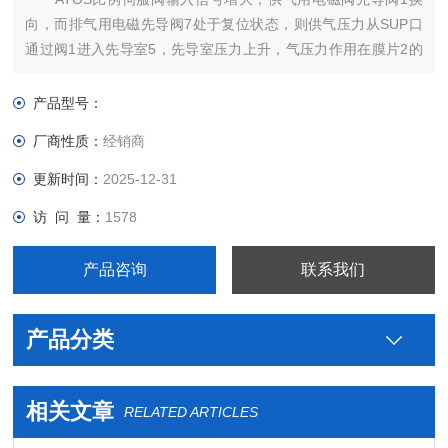
向，而排气用电磁先导阀7处于复位状态，则供气压力从SUP口
通过阀1进入先导室5，先导室压力上升，气压力作用在膜片2的
上方，则和膜片2相连的供气阀芯4便开启，排气阀芯3关闭，产
生输出压力。此输出压力通过压力传感器6反馈至控制回路8。
产品型号：
厂商性质：
经销商
更新时间：
2025-12-31
访 问 量：
1578
产品咨询
联系我们
产品分类
相关文章
RELATED ARTICLES