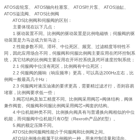
ATOS齿轮泵、 ATOS轴向柱塞泵、 ATOS叶片泵、 ATOS油缸、
ATOS溢流阀、 ATOS比例阀
ATOS比例阀和伺服阀的区别：
主要体现在以下几点：
1.驱动装置不同。比例阀的驱动装置是比例电磁铁；伺服阀的驱
动装置是力马达或力矩马达；
2.性能参数不同。滞环、中位死区、频宽、过滤精度等特性不
同，因此应用场合不同，伺服阀和伺服比例阀主要应用在闭环控制系
统，其它结构的比例阀主要应用在开环控系统及闭环速度控制系统；
2.1 伺服阀中位没有死区，比例阀有中位死区；
2.2 伺服阀的频响（响应频率）更高，可以高达200Hz左右，比
例阀一般最高几十Hz；
2.3 伺服阀对液压油液的要求更高，需要精过滤才行，否则容易
堵塞，比例阀要求低一些；
3.阀芯结构及加工精度不同。比例阀采用阀芯+阀体结构，阀体
兼作阀套。伺服阀和伺服比例阀采用阀芯+阀套的结构。
4.中位机能种类不同。比例换向阀具有与普通换向阀相似的中位
机能，而伺服阀中位机能只有O型（Rexroth产品的E型）。
5.阀的额定压降不同。
ATOS比例伺服阀性能介于伺服阀和比例阀之间。
ATOS比例换向阀属于比例阀的一种，用来控制流量和流向。