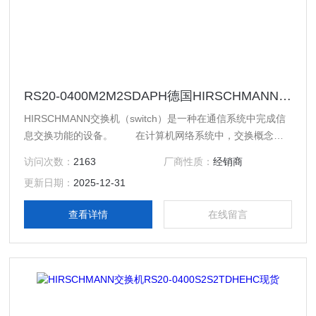
RS20-0400M2M2SDAPH德国HIRSCHMANN交换机产品特点
HIRSCHMANN交换机（switch）是一种在通信系统中完成信
息交换功能的设备。 在计算机网络系统中，交换概念的
提出是对于共享工作模式的改进。HUB集线器就是一种共享设
访问次数：
2163
厂商性质：
经销商
备，HUB本身不能识别目的地址，当同一局域网内的A主机给
更新日期：
2025-12-31
B主机传输数据时，数据包在以 HUB为架构的网络上是以广播
方式传输的，由每一台终端通过验证数据包头的地址信息来确
查看详情
在线留言
定是否接收。在这种工作方式下，同一时刻网络上只能传输一