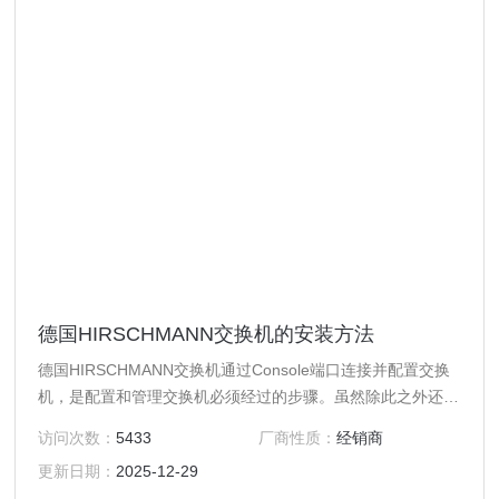
德国HIRSCHMANN交换机的安装方法
德国HIRSCHMANN交换机通过Console端口连接并配置交换
机，是配置和管理交换机必须经过的步骤。虽然除此之外还有
其他若干种配置和管理交换机的方式(如Web方式、Telnet方
访问次数：
5433
厂商性质：
经销商
式等)，但是，这些方式必须依靠通过Console端口进行幕本配
更新日期：
2025-12-29
置后才能进行。因为HIRSCHMANN赫斯曼交换机其他方式往