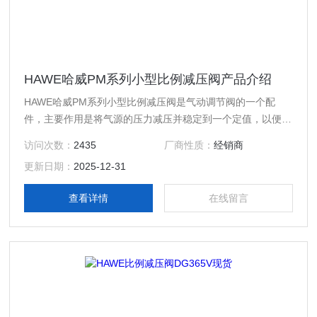
HAWE哈威PM系列小型比例减压阀产品介绍
HAWE哈威PM系列小型比例减压阀是气动调节阀的一个配
件，主要作用是将气源的压力减压并稳定到一个定值，以便于
调节阀能够获得稳定的气源动力用于调节控制。 按结构形式
访问次数：
2435
厂商性质：
经销商
可分为薄膜式、弹簧薄膜式、活塞式、杠杆式和波纹管式；按
更新日期：
2025-12-31
阀座数目可分为单座式和双座式；按阀瓣的位置不同可分为正
作用式和反作用式。
查看详情
在线留言