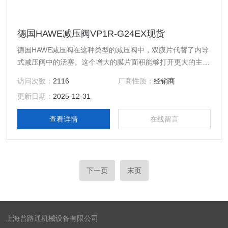
德国HAWE减压阀VP1R-G24EX现货
德国HAWE减压阀在这种类型的减压阀中，双膜片代替了内导
式减压阀中的活塞。这个增大的膜片面积能够打开更大的主
阀，并且在相同的管道尺寸下，其容量比内导式活塞减压阀更
访问次数：
2116
厂商性质：
经销商
大。另外，膜片对压力变化更为敏感，精确度可达+/-1%。精
更新日期：
2025-12-31
确性更高是由于下游传感线的定位（阀的外部），其所在位置
气体或液体动荡更少。
查看详情
在线留言
下一页
末页
上海普路通机械设备有限公司