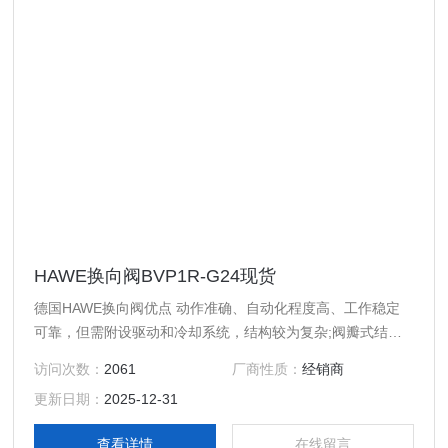
HAWE换向阀BVP1R-G24现货
德国HAWE换向阀优点 动作准确、自动化程度高、工作稳定
可靠，但需附设驱动和冷却系统，结构较为复杂;阀瓣式结构
则较简单，多用于流量较小的生产工艺上。 在石油、化工、
访问次数：
2061
厂商性质：
经销商
矿山和冶金等行业中，六通换向阀是一种重要的流体换向设
更新日期：
2025-12-31
备。该阀安装在稀油润滑系统输送润滑油的管道中。通过变换
密封组件在阀体中的相对位置，使阀体各通道连通或断开，从
查看详情
在线留言