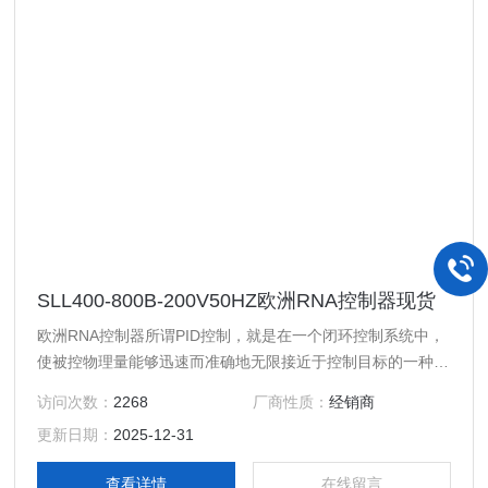
SLL400-800B-200V50HZ欧洲RNA控制器现货
欧洲RNA控制器所谓PID控制，就是在一个闭环控制系统中，
使被控物理量能够迅速而准确地无限接近于控制目标的一种手
段。 PID 控制功能是变频器应用技术的重要领域之一，也是
访问次数：
2268
厂商性质：
经销商
变频器发挥其效能的重要技术手段。 变频调速产品的设计、
更新日期：
2025-12-31
运行、维护人员应该充分熟悉并掌握PID控制的基本理论。
查看详情
在线留言