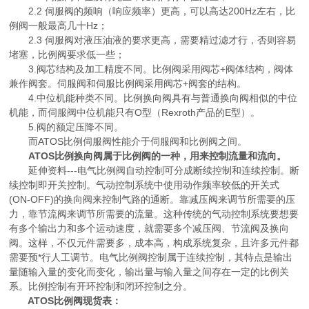
2.2 伺服阀的频响（响应频率）更高，可以高达200Hz左右，比
例阀一般最高几十Hz；
2.3 伺服阀对液压油液的要求更高，需要精过滤才行，否则容易
堵塞，比例阀要求低一些；
3.阀芯结构及加工精度不同。比例阀采用阀芯+阀体结构，阀体
兼作阀套。伺服阀和伺服比例阀采用阀芯+阀套的结构。
4.中位机能种类不同。比例换向阀具有与普通换向阀相似的中位
机能，而伺服阀中位机能只有O型（Rexroth产品的E型）。
5.阀的额定压降不同。
而ATOS比例伺服阀性能介于伺服阀和比例阀之间。
ATOS比例换向阀属于比例阀的一种，用来控制流量和流向。
延伸资料---电气比例阀自动控制可分成断续控制和连续控制。断
续控制即开关控制。气动控制系统中使用动作频率较低的开关式
(ON-OFF)的换向阀来控制气路的通断。靠减压阀来调节所需要的压
力，靠节流阀来调节所需要的流量。这种传统的气动控制系统要想要
有多个输出力和多个运动速度，就需要多个减压阀、节流阀及换向
阀。这样，不仅元件需要多，成本高，构成系统复杂，且许多元件都
需要预*行人工调节。电气比例阀控制属于连续控制，其特点是输出
量随输入量的变化而变化，输出量与输入量之间存在一定的比例关
系。比例控制有开环控制和闭环控制之分。
ATOS比例阀现货表：