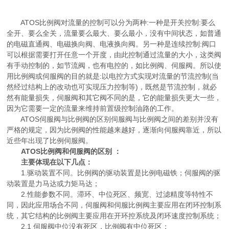
ATOS比例阀对流量的控制可以分为两种:一种是开关控制:要么
全开、要么全关，流量要么最大、要么最小，没有中间状态，如普通
的电磁直通阀、电磁换向阀、电液换向阀。另一种是连续控制:阀口
可以根据需要打开任意一个开度，由此控制通过流量的大小，这类阀
有手动控制的，如节流阀，也有电控的，如比例阀、伺服阀。所以使
用比例阀或伺服阀的目的就是:以电控方式实现对流量的节流控制(当
然经过结构上的改动也可实现压力控制等)，既然是节流控制，就必
然有能量损失，伺服阀和其它阀不同的是，它的能量损失更大一些，
因为它需要一定的流量来维持前置级控制油路的工作。
ATOS伺服阀与比例阀的区别伺服阀与比例阀之间的差别并没有
严格的规定，因为比例阀的性能越来越好，逐渐向伺服阀靠近，所以
近些年出现了比例伺服阀。
ATOS比例阀和伺服阀的区别 ：
主要体现在以下几点：
1.驱动装置不同。比例阀的驱动装置是比例电磁铁；伺服阀的驱
动装置是力马达或力矩马达；
2.性能参数不同。滞环、中位死区、频宽、过滤精度等特性不
同，因此应用场合不同，伺服阀和伺服比例阀主要应用在闭环控制系
统，其它结构的比例阀主要应用在开环控系统及闭环速度控制系统；
2.1 伺服阀中位没有死区，比例阀有中位死区；