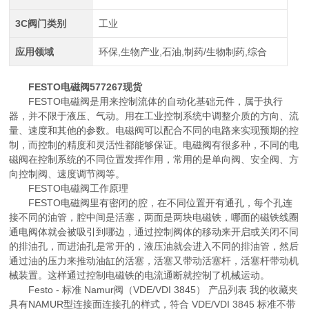
3C阀门类别
工业
应用领域
环保,生物产业,石油,制药/生物制药,综合
FESTO电磁阀577267现货
FESTO电磁阀是用来控制流体的自动化基础元件，属于执行
器，并不限于液压、气动。用在工业控制系统中调整介质的方向、流
量、速度和其他的参数。电磁阀可以配合不同的电路来实现预期的控
制，而控制的精度和灵活性都能够保证。电磁阀有很多种，不同的电
磁阀在控制系统的不同位置发挥作用，常用的是单向阀、安全阀、方
向控制阀、速度调节阀等。
FESTO电磁阀工作原理
FESTO电磁阀里有密闭的腔，在不同位置开有通孔，每个孔连
接不同的油管，腔中间是活塞，两面是两块电磁铁，哪面的磁铁线圈
通电阀体就会被吸引到哪边，通过控制阀体的移动来开启或关闭不同
的排油孔，而进油孔是常开的，液压油就会进入不同的排油管，然后
通过油的压力来推动油缸的活塞，活塞又带动活塞杆，活塞杆带动机
械装置。这样通过控制电磁铁的电流通断就控制了机械运动。
Festo - 标准 Namur阀（VDE/VDI 3845） 产品列表 我的收藏夹
具有NAMUR型连接面连接孔的样式，符合 VDE/VDI 3845 标准不带