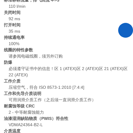
标准标称流量，排气回流 4->3
110 l/min
关闭时间
92 ms
打开时间
35 ms
持续通电率
100%
线圈的特性参数
请参阅电磁线圈，须另外订购
防爆
必须遵守证书中的信息！区 1 (ATEX)区 2 (ATEX)区 21 (ATEX)区
22 (ATEX)
工作介质
压缩空气，符合 ISO 8573-1:2010 [7:4:4]
工作和先导介质说明
可用润滑介质工作（之后须一直润滑介质工作）
耐腐蚀等级 CRC
2 - 中等耐腐蚀能力
油漆湿润缺陷物质（PWIS）符合性
VDMA24364-B2-L
介质温度