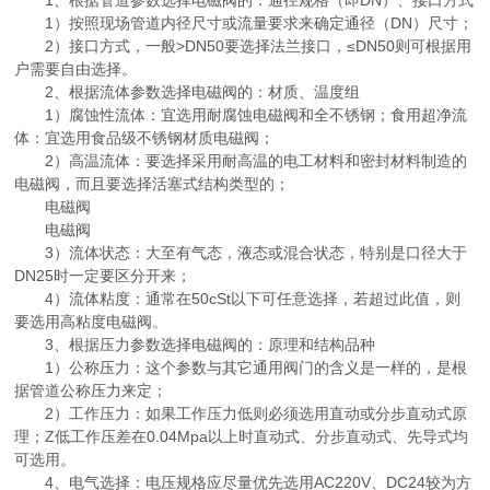
1、根据管道参数选择电磁阀的：通径规格（即DN）、接口方式
1）按照现场管道内径尺寸或流量要求来确定通径（DN）尺寸；
2）接口方式，一般>DN50要选择法兰接口，≤DN50则可根据用
户需要自由选择。
2、根据流体参数选择电磁阀的：材质、温度组
1）腐蚀性流体：宜选用耐腐蚀电磁阀和全不锈钢；食用超净流
体：宜选用食品级不锈钢材质电磁阀；
2）高温流体：要选择采用耐高温的电工材料和密封材料制造的
电磁阀，而且要选择活塞式结构类型的；
电磁阀
电磁阀
3）流体状态：大至有气态，液态或混合状态，特别是口径大于
DN25时一定要区分开来；
4）流体粘度：通常在50cSt以下可任意选择，若超过此值，则
要选用高粘度电磁阀。
3、根据压力参数选择电磁阀的：原理和结构品种
1）公称压力：这个参数与其它通用阀门的含义是一样的，是根
据管道公称压力来定；
2）工作压力：如果工作压力低则必须选用直动或分步直动式原
理；Z低工作压差在0.04Mpa以上时直动式、分步直动式、先导式均
可选用。
4、电气选择：电压规格应尽量优先选用AC220V、DC24较为方