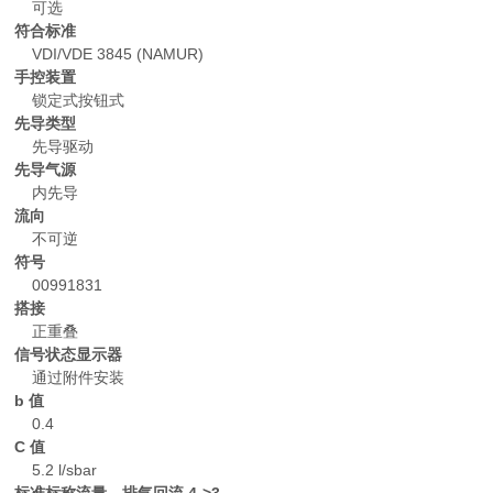
可选
符合标准
VDI/VDE 3845 (NAMUR)
手控装置
锁定式按钮式
先导类型
先导驱动
先导气源
内先导
流向
不可逆
符号
00991831
搭接
正重叠
信号状态显示器
通过附件安装
b 值
0.4
C 值
5.2 l/sbar