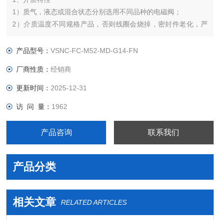
1）质气，液态或混合状态分别选用不同品种的电磁阀；
2）介质温度不同规格产品，否则线圈会烧掉，密封件老化，严
重影响寿命命；
3）介质粘度，通常在50cSt以下。若超过此值，通径大于15mm
产品型号：
VSNC-FC-M52-MD-G14-FN
时，用多功能电磁阀；通径小于15mm时，用高粘度电磁阀。
厂商性质：
经销商
更新时间：
2025-12-31
访 问 量：
1962
产品咨询
联系我们
产品分类
相关文章
RELATED ARTICLES