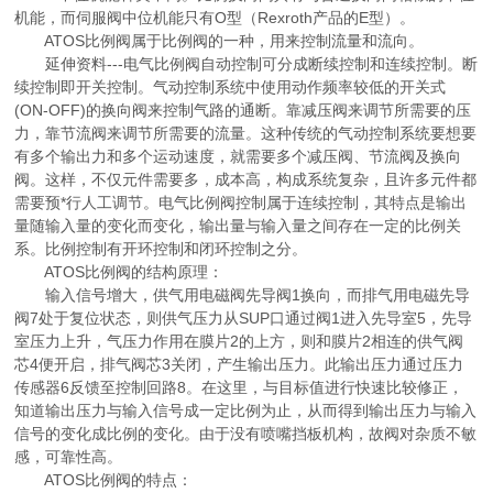
机能，而伺服阀中位机能只有O型（Rexroth产品的E型）。
ATOS比例阀属于比例阀的一种，用来控制流量和流向。
延伸资料---电气比例阀自动控制可分成断续控制和连续控制。断
续控制即开关控制。气动控制系统中使用动作频率较低的开关式
(ON-OFF)的换向阀来控制气路的通断。靠减压阀来调节所需要的压
力，靠节流阀来调节所需要的流量。这种传统的气动控制系统要想要
有多个输出力和多个运动速度，就需要多个减压阀、节流阀及换向
阀。这样，不仅元件需要多，成本高，构成系统复杂，且许多元件都
需要预*行人工调节。电气比例阀控制属于连续控制，其特点是输出
量随输入量的变化而变化，输出量与输入量之间存在一定的比例关
系。比例控制有开环控制和闭环控制之分。
ATOS比例阀的结构原理：
输入信号增大，供气用电磁阀先导阀1换向，而排气用电磁先导
阀7处于复位状态，则供气压力从SUP口通过阀1进入先导室5，先导
室压力上升，气压力作用在膜片2的上方，则和膜片2相连的供气阀
芯4便开启，排气阀芯3关闭，产生输出压力。此输出压力通过压力
传感器6反馈至控制回路8。在这里，与目标值进行快速比较修正，
知道输出压力与输入信号成一定比例为止，从而得到输出压力与输入
信号的变化成比例的变化。由于没有喷嘴挡板机构，故阀对杂质不敏
感，可靠性高。
ATOS比例阀的特点：