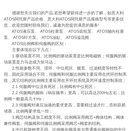
感谢您关注我们的产品,若您希望获得进一步的了解，如意大利
ATOS阿托斯产品价格、意大利ATOS阿托斯产品规格型号等更多信
息，欢迎您随时联络我们，诚邀为您提供满意的服务!
ATOS液压泵、 ATOS柱塞泵、 ATOS齿轮泵、 ATOS轴向柱塞
泵、 ATOS叶片泵、 ATOS油缸、 ATOS溢流阀
ATOS比例阀和伺服阀的区别：
主要体现在以下几点：
1.驱动装置不同。比例阀的驱动装置是比例电磁铁；伺服阀的驱
动装置是力马达或力矩马达；
2.性能参数不同。滞环、中位死区、频宽、过滤精度等特性不
同，因此应用场合不同，伺服阀和伺服比例阀主要应用在闭环控制系
统，其它结构的比例阀主要应用在开环控系统及闭环速度控制系统；
2.1 伺服阀中位没有死区，比例阀有中位死区；
2.2 伺服阀的频响（响应频率）更高，可以高达200Hz左右，比
例阀一般最高几十Hz；
2.3 伺服阀对液压油液的要求更高，需要精过滤才行，否则容易
堵塞，比例阀要求低一些；
3.阀芯结构及加工精度不同。比例阀采用阀芯+阀体结构，阀体
兼作阀套。伺服阀和伺服比例阀采用阀芯+阀套的结构。
4.中位机能种类不同。比例换向阀具有与普通换向阀相似的中位