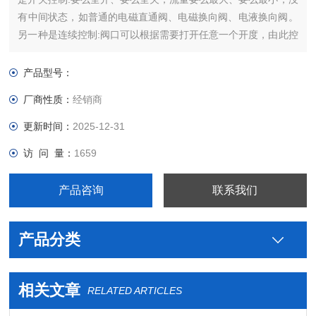
有中间状态，如普通的电磁直通阀、电磁换向阀、电液换向阀。
另一种是连续控制:阀口可以根据需要打开任意一个开度，由此控
制通过流量的大小，这类阀有手动控制的，如节流阀，也有电控
的，如比例阀、伺服阀。
产品型号：
厂商性质：
经销商
更新时间：
2025-12-31
访 问 量：
1659
产品咨询
联系我们
产品分类
相关文章
RELATED ARTICLES