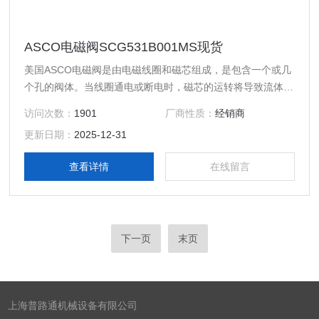
ASCO电磁阀SCG531B001MS现货
美国ASCO电磁阀是由电磁线圈和磁芯组成，是包含一个或几
个孔的阀体。当线圈通电或断电时，磁芯的运转将导致流体通
过阀体或被切断，以达到改变流体方向的目的。电磁阀的电磁
访问次数：
1901
厂商性质：
经销商
部件由固定铁芯、动铁芯、线圈等部件组成；阀体部分由滑阀
更新日期：
2025-12-31
芯、滑阀套、弹簧底座等组成。电磁线圈被直接安装在阀体
上，阀体被封闭在密封管中，构成一个简洁、紧凑的组合。
查看详情
在线留言
下一页
末页
上海普路通机械设备有限公司