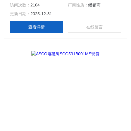
列,107系列.） 2。热水/蒸汽阀。（2位2通热水/蒸汽系
访问次数：
2104
厂商性质：
经销商
列，E290系列，8315蒸汽系列。） 3。2位3通阀。
更新日期：
2025-12-31
（8316系列，先导式;8320系列，直动式。） 4。2位4通
阀。（8342系列，直动式；8344系列，先导式;8345系列，
查看详情
在线留言
先导紧凑型。）