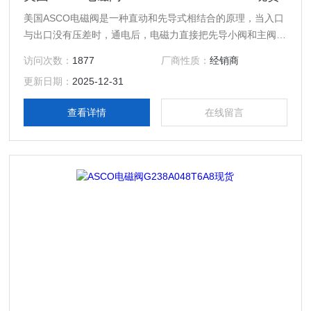
美国ASCO电磁阀是一种直动和先导式相结合的原理，当入口
与出口没有压差时，通电后，电磁力直接把先导小阀和主阀关
闭件依次向上提起，阀门打开。当入口与出口达到启动压差
访问次数：
1877
厂商性质：
经销商
时，通电后，电磁力先导小阀，主阀下腔压力上升，上腔压力
更新日期：
2025-12-31
下降，从而利用压差把主阀向上推开；断电时，先导阀利用弹
簧力或介质压力推动关闭件，向下移动，使阀门关闭。 特
查看详情
在线留言
点：在零压差或真空、高压时亦能可*动作，但功率较大，要
求必须水平安装。