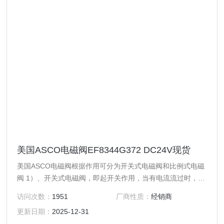
美国ASCO电磁阀EF8344G372 DC24V现货
美国ASCO电磁阀根据作用可分为开关式电磁阀和比例式电磁
阀 1）、开关式电磁阀，即起开关作用，当有电流流过时，电
磁阀控制线路或油路通断。 2）、比例式电磁阀，即根据输入
访问次数：
1951
厂商性质：
经销商
的电流大小不同，输出的压力不同，当改变输入电流时，即可
更新日期：
2025-12-31
改变电磁阀输出压力，多用于液压系统。