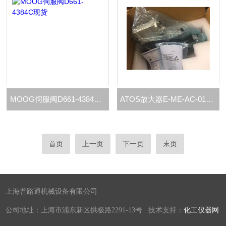
MOOG伺服阀D661-4384C现货
ATOS放大器E-ME-AC-01F/RR 20 /4江苏现货
首页
上一页
下一页
末页
上海普路通机械设备有限公司
公司地址：上海市浦东新区拱极路2291-13号 技术支持：
化工仪器网